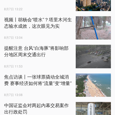
8月7日 13:22
视频丨胡杨会“喷水”？塔里木河生
态输水成效，这次眼见为实
8月7日 13:04
提醒注意 台风“白海豚”将影响部
分地区周末交通出行
8月7日 11:53
焦点访谈丨一张球票撬动全城消
费 赛事经济如何将“流量”变“增量”
8月7日 13:08
中国证监会对两起内幕交易案作
出行政处罚