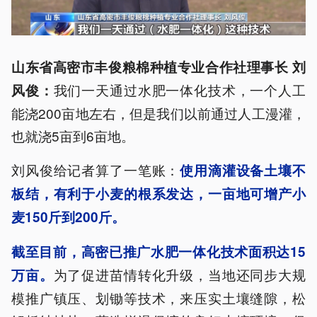
山东省高密市
丰俊
粮棉种植专业合作社理事长 刘
我们一天通过水肥一体化技术，一个人工
风俊：
能浇200亩地左右，但是我们以前通过人工漫灌，
也就浇5亩到6亩地。
刘风俊给记者算了一笔账：
使用滴灌设备土壤不
板结，有利于小麦的根系发达，一亩地可增产小
麦150斤到200斤。
截至目前，高密已推广水肥一体化技术面积达15
为了促进苗情转化升级，当地还同步大规
万亩。
模推广镇压、划锄等技术，来压实土壤缝隙，松