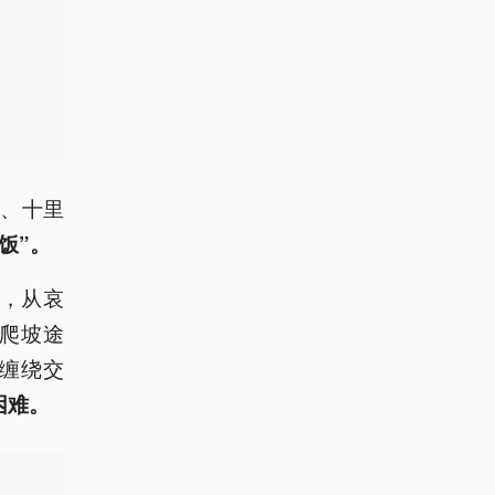
、十里
饭”。
员，从哀
爬坡途
缠绕交
困难。