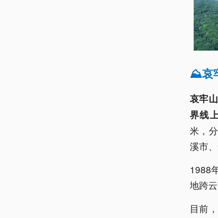
⛰️
哀牢
界线
米，
溪市、
198
地跨云
目前