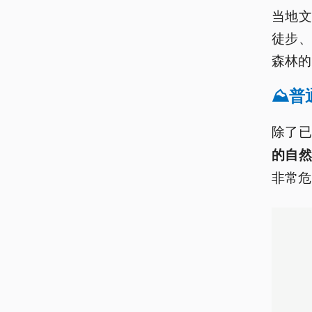
当地
徒步
森林的
⛰️
除了
的自
非常危