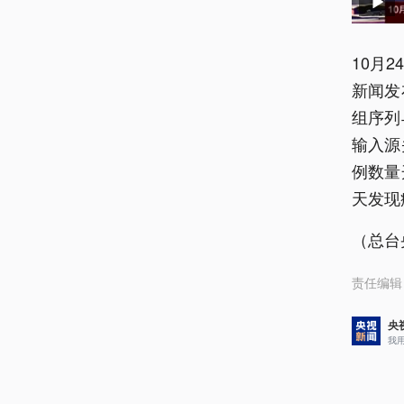
10月
新闻发
组序列
输入源
例数量
天发现
（总台
责任编辑
央
我