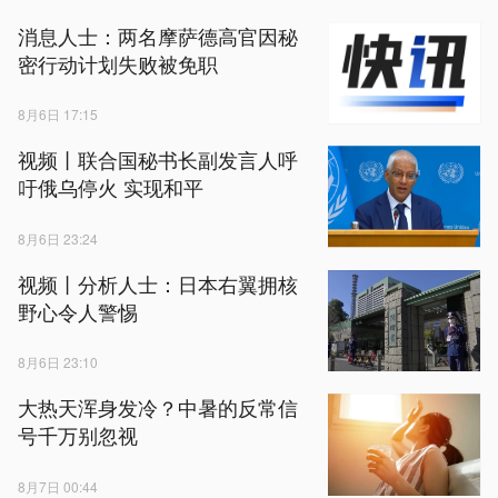
消息人士：两名摩萨德高官因秘
密行动计划失败被免职
8月6日 17:15
视频丨联合国秘书长副发言人呼
吁俄乌停火 实现和平
8月6日 23:24
视频丨分析人士：日本右翼拥核
野心令人警惕
8月6日 23:10
大热天浑身发冷？中暑的反常信
号千万别忽视
8月7日 00:44