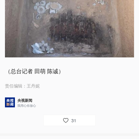
（总台记者 田萌 陈诚）
责任编辑：
王丹妮
央视新闻
我用心你放心
31