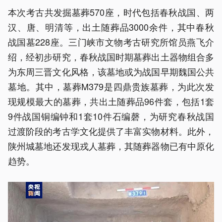
本次考古共发掘墓葬570座，时代包括春秋战国、两
汉、唐、明清等，出土随葬品3000余件，其中春秋
战国墓228座。三门峡市文物考古研究所馆员燕飞介
绍，经初步研究，春秋战国时期墓葬出土器物组合多
为东周三晋文化风格，该墓地或为战国早期魏国公共
墓地。其中，墓葬M379是四鼎贵族墓葬，为此次发
现规模最大的墓葬，共出土随葬品96件套，包括1套
9件战国铜编钟和1套10件石编磬，为研究春秋战国
过渡阶段的考古学文化提供了丰富实物材料。此外，
陕州城墓地还发现戎人墓葬，其随葬器物已有中原化
趋势。