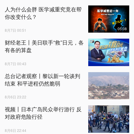
人为什么会胖 医学减重究竟在帮
你改变什么？
05:08
8月7日 00:51
财经老王丨美日联手“救”日元，各
有各的算盘
8月7日 00:43
总台记者观察丨黎以新一轮谈判
结束 和平进程仍然脆弱
8月6日 23:22
视频丨日本广岛民众举行游行 反
对政府危险行径
8月6日 22:44