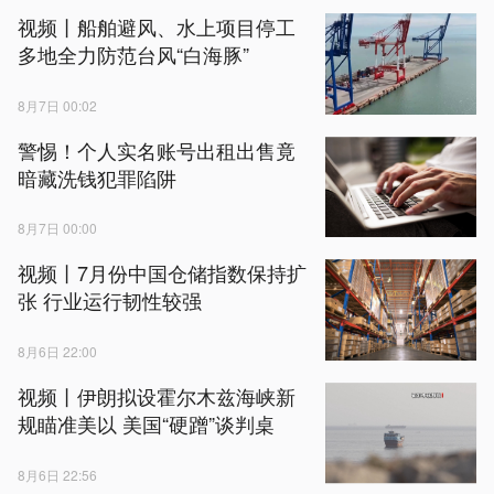
视频丨船舶避风、水上项目停工
多地全力防范台风“白海豚”
8月7日 00:02
警惕！个人实名账号出租出售竟
暗藏洗钱犯罪陷阱
8月7日 00:00
视频丨7月份中国仓储指数保持扩
张 行业运行韧性较强
8月6日 22:00
视频丨伊朗拟设霍尔木兹海峡新
规瞄准美以 美国“硬蹭”谈判桌
8月6日 22:56