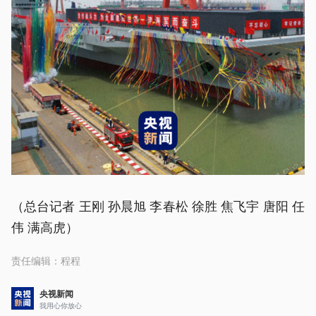
（总台记者 王刚 孙晨旭 李春松 徐胜 焦飞宇 唐阳 任
伟 满高虎）
责任编辑：
程程
央视新闻
我用心你放心