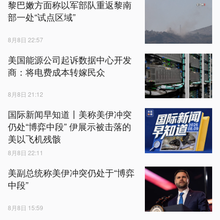
黎巴嫩方面称以军部队重返黎南
部一处“试点区域”
8月8日 22:57
美国能源公司起诉数据中心开发
商：将电费成本转嫁民众
8月8日 21:12
国际新闻早知道丨美称美伊冲突
仍处“博弈中段” 伊展示被击落的
美以飞机残骸
8月8日 22:11
美副总统称美伊冲突仍处于“博弈
中段”
8月8日 15:59