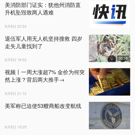
美消防部门证实：犹他州消防直
升机坠毁致两人遇难
8月8日 20:34
退伍军人用无人机坚持搜救 四岁
走失儿童找到了
00:58
8月8日 18:52
视频丨一周大涨超7% 金价为何突
然上涨？背后两大推手→
8月8日 21:12
美军称已迫使53艘商船改变航线
8月8日 19:29