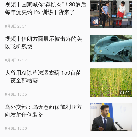
视频丨国家喊你“存肌肉”！30岁后
每年流失约1% 训练干货来了
8月8日 20:01
视频丨伊朗方面展示被击落的美
以飞机残骸
8月8日 17:07
大爷用AI除草法洒农药 150亩苗
一夜全部枯萎
01:02
8月8日 18:05
乌外交部：乌无意向保加利亚方
向发射任何装备
8月8日 18:06