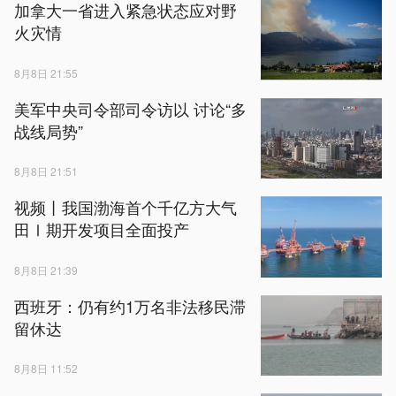
加拿大一省进入紧急状态应对野
火灾情
8月8日 21:55
美军中央司令部司令访以 讨论“多
战线局势”
8月8日 21:51
视频丨我国渤海首个千亿方大气
田Ⅰ期开发项目全面投产
8月8日 21:39
西班牙：仍有约1万名非法移民滞
留休达
8月8日 11:52