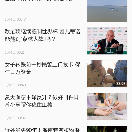
8月8日 03:47
欧足联继续抵制世界杯 因凡蒂诺
能熬到“点球大战”吗？
8月8日 03:24
女子转账前一秒民警上门拔卡 保
住百万资金
00:39
8月8日 03:43
夏天血糖不降反升？做好四件日
常小事帮你稳住血糖
8月8日 03:37
野外消失90年！海南特有植物海