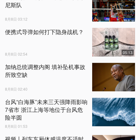
尼斯队
8月8日 03:12
便携式导弹如何打下隐身战机？
05:13
8月8日 02:54
加纳总统调整内阁 填补坠机事故
所致空缺
8月8日 02:40
台风“白海豚”未来三天强降雨影响
7省市 浙江上海等地位于台风危
险半圆
8月8日 01:53
视频丨列车车厢体感温度不适时