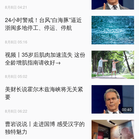
8月8日 04:21
24小时警戒！台风“白海豚”逼近
浙闽多地停工、停运、停航
8月8日 05:16
视频丨35岁后肌肉加速流失 这份
全龄增肌指南请收好→
8月8日 05:02
美财长说霍尔木兹海峡将无关紧
要
00:40
8月8日 06:22
曹岩说说丨走进国博 感受汉字的
独特魅力