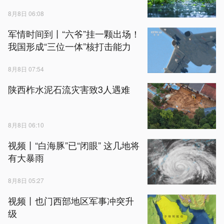
8月8日 06:08
军情时间到丨“六爷”挂一颗出场！
我国形成“三位一体”核打击能力
8月8日 07:54
陕西柞水泥石流灾害致3人遇难
8月8日 06:10
视频丨“白海豚”已“闭眼” 这几地将
有大暴雨
8月8日 05:27
视频丨也门西部地区军事冲突升
级