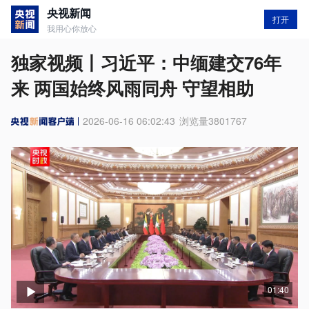
央视新闻
打开
我用心你放心
独家视频丨习近平：中缅建交76年
来 两国始终风雨同舟 守望相助
2026-06-16 06:02:43
浏览量
3801767
01:40