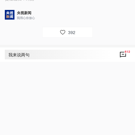
央视新闻
我用心你放心
392
612
评论
612
我来说两句
央视网友um8dbs
34
中缅风雨同舟！守望相助！友谊地久天长！
6月16日 06:08
回复
央视网友mjr00j
23
风雨同舟守望相助！
6月16日 06:04
回复
央视新闻小网友丽霞❤️
18