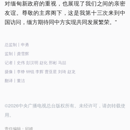
对缅甸新政府的重视，也展现了我们之间的亲密
友谊。尊敬的主席阁下，这是我第十三次来到中
国访问，缅方期待同中方实现共同发展繁荣。”
总监制丨申勇
监制丨龚雪辉
记者丨史伟 彭汉明 赵化 邢彬 马喆
摄像丨李铮 钟锐 李辉 曹亚星 刘琦 赵龙
翻译丨董洁
©2026中央广播电视总台版权所有。未经许可，请勿转载使
用。
责任编辑：
邱婧