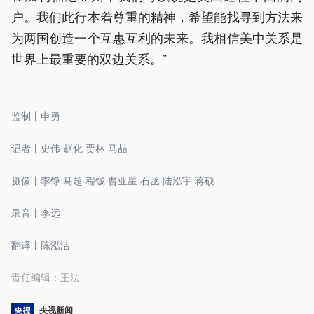
户。我们此行本着尊重的精神，希望能找寻到方法来
为两国创造一个互惠互利的未来。我相信美中关系是
世界上最重要的双边关系。”
监制丨申勇
记者丨史伟 赵化 贾林 马喆
摄像丨李铮 马超 程铖 曹亚星 石丞 陆泓宇 蒋硕
录音丨李远
翻译丨陈泓洁
责任编辑：
王法
央视新闻