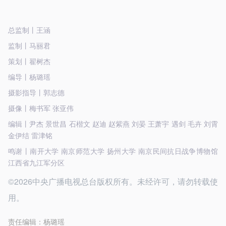
总监制丨王涵
监制丨马丽君
策划丨翟树杰
编导丨杨璐瑶
摄影指导丨郭志德
摄像丨梅书军 张亚伟
编辑丨尹杰 景世昌 石楷文 赵迪 赵紫燕 刘晏 王萧宇 遇剑 毛卉 刘霄
金伊结 雷津铭
鸣谢丨南开大学 南京师范大学 扬州大学 南京民间抗日战争博物馆‌
江西省九江军分区
©2026中央广播电视总台版权所有。未经许可，请勿转载使
用。
责任编辑：
杨璐瑶