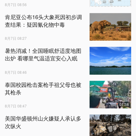
8月7日 08:56
肯尼亚公布16头大象死因初步调
查结果：疑因氰化物中毒
8月7日 08:27
暑热消减！全国睡眠舒适度地图
出炉 看哪里气温适宜安心入眠
8月7日 08:46
泰国校园枪击案枪手祖父母也被
其枪杀
01:38
8月7日 08:47
美国华盛顿州山火嫌疑人承认多
次纵火