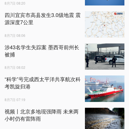
8月7日 08:20
四川宜宾市高县发生3.0级地震 震
源深度7公里
8月7日 08:06
涉43名学生失踪案 墨西哥前州长
被捕
8月7日 08:02
“科学”号完成西太平洋共享航次科
考凯旋归港
8月7日 07:19
视频丨北京多地现强降雨 未来两
小时仍有雷阵雨