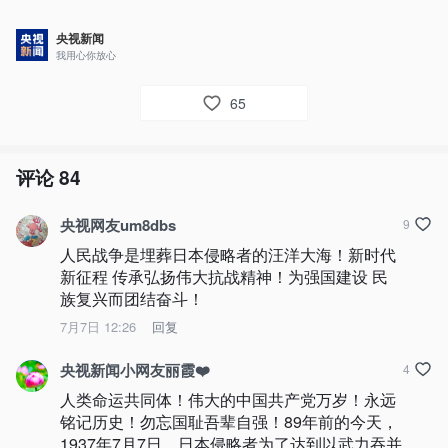
央视新闻
我用心你放心
65
评论
84
央视网友um8dbs
9
人民战争是埋葬日本侵略者的汪洋大海！新时代
新征程 传承弘扬伟大抗战精神！为强国建设 民
族复兴而团结奋斗！
7月7日 12:26
回复
央视新闻小网友丽霞❤️
4
人类命运共同体！伟大的中国共产党万岁！永远
铭记历史！勿忘国耻吾辈自强！89年前的今天，
1937年7月7日，日本侵略者为了达到以武力吞并