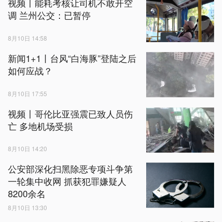
视频丨能耗考核让司机不敢开空
调 兰州公交：已暂停
8月10日 14:58
新闻1+1丨台风“白海豚”登陆之后
如何应战？
8月10日 17:55
视频丨哥伦比亚强震已致人员伤
亡 多地机场受损
8月10日 14:20
公安部深化扫黑除恶专项斗争第
一轮集中收网 抓获犯罪嫌疑人
8200余名
8月10日 13:30