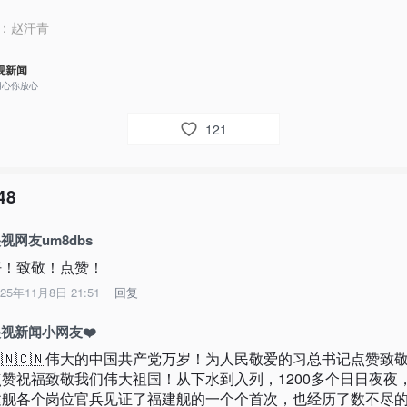
：
赵汗青
视新闻
用心你放心
121
48
视网友um8dbs
好！致敬！点赞！
025年11月8日 21:51
回复
视新闻小网友❤️
🇨🇳🇨🇳伟大的中国共产党万岁！为人民敬爱的习总书记点赞致
点赞祝福致敬我们伟大祖国！从下水到入列，1200多个日日夜夜
建舰各个岗位官兵见证了福建舰的一个个首次，也经历了数不尽