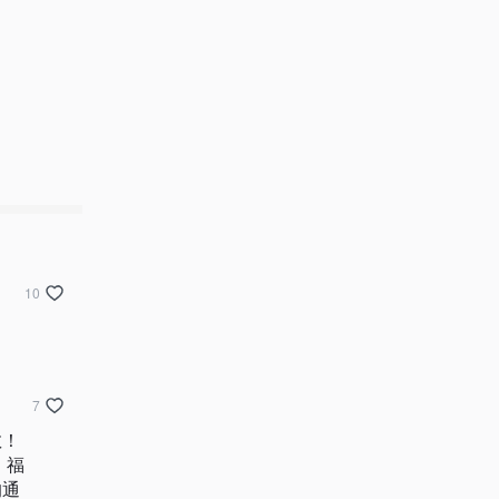
10
7
敬！
，福
的通