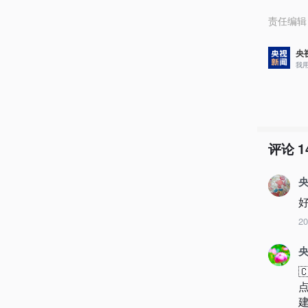
责任编辑
央
我
评论
1
央
2
央