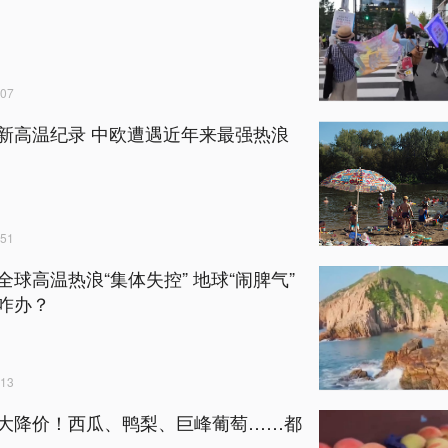
07
新高温纪录 中欧遭遇近年来最强热浪
51
全球高温热浪“集体失控” 地球“闹脾气”
咋办？
13
大降价！西瓜、鸭梨、巨峰葡萄……都