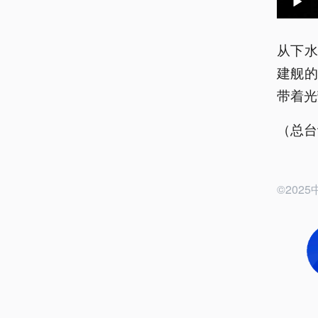
从下水
建舰
带着光
（总台
©20