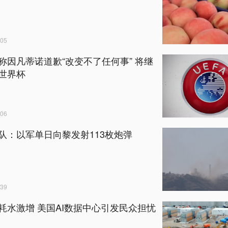
05
称因凡蒂诺道歉“改变不了任何事” 将继
世界杯
06
队：以军单日向黎发射113枚炮弹
39
耗水激增 美国AI数据中心引发民众担忧