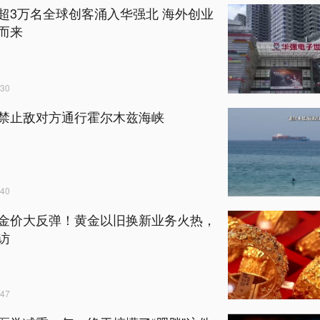
超3万名全球创客涌入华强北 海外创业
而来
30
禁止敌对方通行霍尔木兹海峡
40
金价大反弹！黄金以旧换新业务火热，
访
47