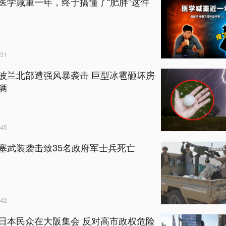
医学减重一年，终于搞懂了“肥胖”这件
31
波兰北部遭强风暴袭击 巨型冰雹砸坏房
辆
45
塞武装袭击致35名政府军士兵死亡
42
日本民众在大阪集会 反对高市政权危险