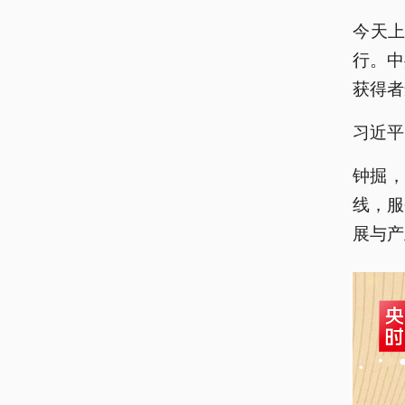
今天上
行。中
获得者
习近平
钟掘
线，服
展与产