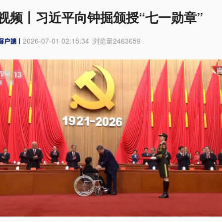
视频丨习近平向钟掘颁授“七一勋章”
2026-07-01 02:15:34
浏览量
2463659