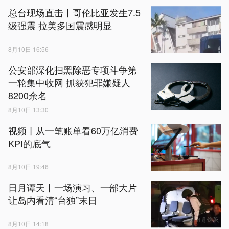
总台现场直击丨哥伦比亚发生7.5
级强震 拉美多国震感明显
8月10日 16:56
公安部深化扫黑除恶专项斗争第
一轮集中收网 抓获犯罪嫌疑人
8200余名
8月10日 13:30
视频丨从一笔账单看60万亿消费
KPI的底气
8月10日 19:46
日月谭天丨一场演习、一部大片
让岛内看清“台独”末日
8月10日 14:18