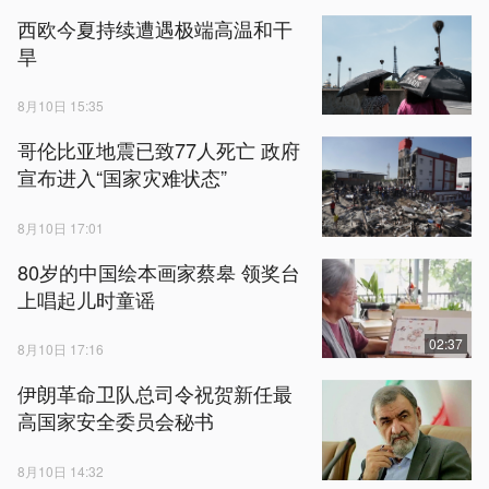
西欧今夏持续遭遇极端高温和干
旱
8月10日 15:35
哥伦比亚地震已致77人死亡 政府
宣布进入“国家灾难状态”
8月10日 17:01
80岁的中国绘本画家蔡皋 领奖台
上唱起儿时童谣
02:37
8月10日 17:16
伊朗革命卫队总司令祝贺新任最
高国家安全委员会秘书
8月10日 14:32