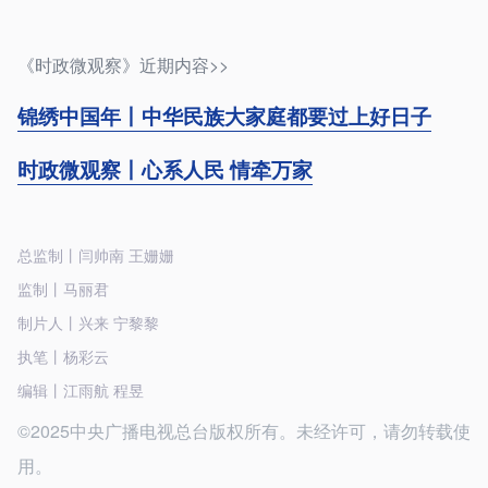
《时政微观察》近期内容>>
锦绣中国年丨中华民族大家庭都要过上好日子
时政微观察丨心系人民 情牵万家
总监制丨闫帅南 王姗姗
监制丨马丽君
制片人丨兴来 宁黎黎
执笔丨杨彩云
编辑丨江雨航 程昱
©2025中央广播电视总台版权所有。未经许可，请勿转载使
用。