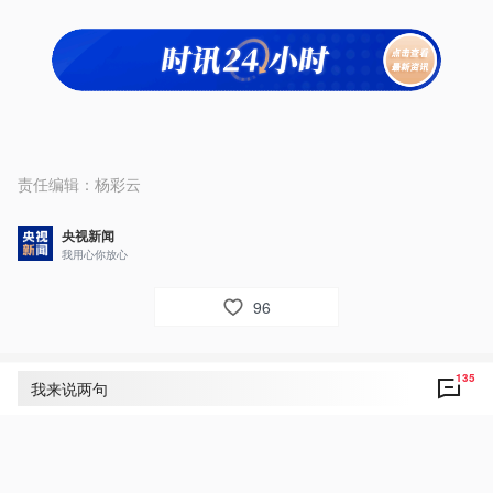
责任编辑：
杨彩云
央视新闻
我用心你放心
96
135
评论
135
我来说两句
央视网友um8dbs
7
好！锦绣中国年！吉祥美好中国红！祝福伟大祖