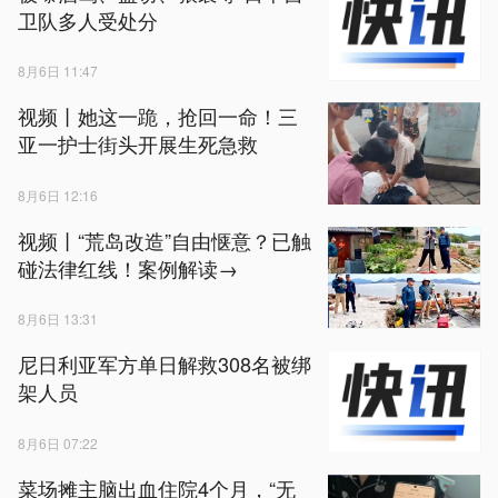
卫队多人受处分
8月6日 11:47
视频丨她这一跪，抢回一命！三
亚一护士街头开展生死急救
8月6日 12:16
视频丨“荒岛改造”自由惬意？已触
碰法律红线！案例解读→
8月6日 13:31
尼日利亚军方单日解救308名被绑
架人员
8月6日 07:22
菜场摊主脑出血住院4个月，“无