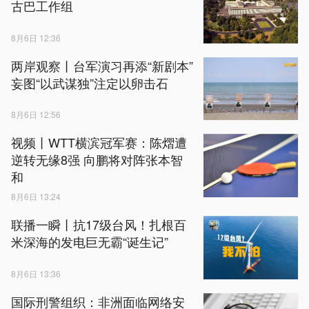
古巴工作组
8月6日 12:36
两岸观察丨台军演习再添“新剧本”
妄图“以武谋独”注定以卵击石
8月6日 12:56
视频丨WTT横滨冠军赛：陈熠遭
逆转无缘8强 向鹏将对阵张本智
和
8月6日 13:24
联播一瞬丨抗17级台风！扎根百
米深海的发电巨无霸“诞生记”
8月6日 13:36
国际刑警组织：非洲面临网络安