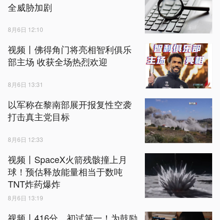
全威胁加剧
8月6日 12:10
视频丨佛得角门将亮相智利俱乐
部主场 收获全场热烈欢迎
8月6日 13:31
以军称在黎南部展开报复性空袭
打击真主党目标
8月6日 12:33
视频丨SpaceX火箭残骸撞上月
球！预估释放能量相当于数吨
TNT炸药爆炸
8月6日 13:19
视频丨416分、初试第一！为鼓励