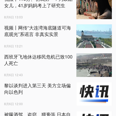
女儿，41岁妈妈考上了研究生
8月6日 13:03
视频丨网传“大连湾海底隧道可海
底观光”系谣言 非真实实景
8月6日 13:21
西班牙飞地休达移民危机已致100
人死亡
8月6日 12:43
黎以谈判进入第三天 美方立场偏
向以色列
8月6日 12:00
被曝酒驾、盗窃、猥亵等 日本自