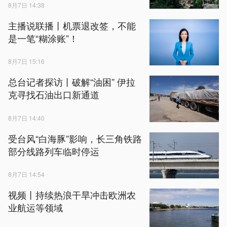
8月7日 14:38
主播说联播丨机票退改签，不能
是一笔“糊涂账”！
8月7日 15:16
总台记者探访丨破解“油困” 伊拉
克寻找石油出口新通道
8月7日 14:40
受台风“白海豚”影响，长三角铁路
部分线路列车临时停运
8月7日 14:54
视频丨持续热浪干旱冲击欧洲农
业航运等领域