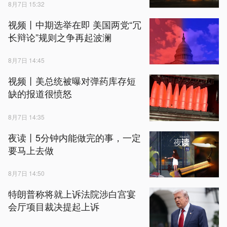
8月7日 15:32
视频丨中期选举在即 美国两党“冗
长辩论”规则之争再起波澜
8月7日 14:45
视频丨美总统被曝对弹药库存短
缺的报道很愤怒
8月7日 14:35
夜读丨5分钟内能做完的事，一定
要马上去做
8月7日 14:50
特朗普称将就上诉法院涉白宫宴
会厅项目裁决提起上诉