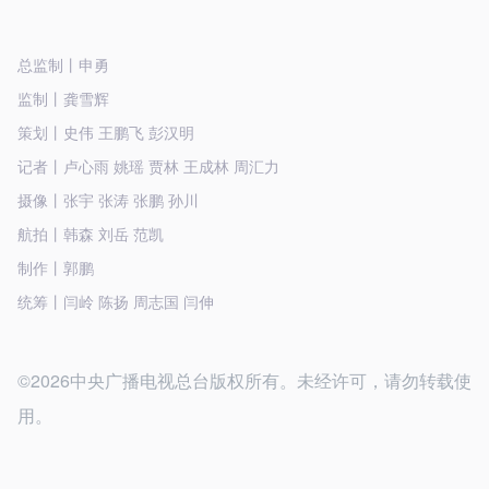
总监制丨申勇
监制丨龚雪辉
策划丨史伟 王鹏飞 彭汉明
记者丨卢心雨 姚瑶 贾林 王成林 周汇力
摄像丨张宇 张涛 张鹏 孙川
航拍丨韩森 刘岳 范凯
制作丨郭鹏
统筹丨闫岭 陈扬 周志国 闫伸
©2026中央广播电视总台版权所有。未经许可，请勿转载使
用。