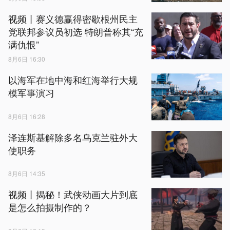
视频丨赛义德赢得密歇根州民主
党联邦参议员初选 特朗普称其“充
满仇恨”
8月6日 16:30
以海军在地中海和红海举行大规
模军事演习
8月6日 16:28
泽连斯基解除多名乌克兰驻外大
使职务
8月6日 14:35
视频丨揭秘！武侠动画大片到底
是怎么拍摄制作的？