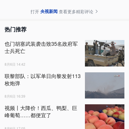
央视新闻
打开
查看更多精彩评论
热门推荐
也门胡塞武装袭击致35名政府军
士兵死亡
8月6日 14:42
联黎部队：以军单日向黎发射113
枚炮弹
8月6日 16:39
视频丨大降价！西瓜、鸭梨、巨
峰葡萄……都便宜了
8月6日 17:05