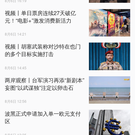
8月6日 16:19
视频丨单日票房连续‌27天‌破亿
元！“电影+”激发消费新活力
8月6日 14:21
视频丨胡塞武装称对沙特在也门
的多个目标实施打击
8月6日 14:45
两岸观察丨台军演习再添“新剧本”
妄图“以武谋独”注定以卵击石
8月6日 12:56
波黑正式申请加入单一欧元支付
区
8月6日 13:35