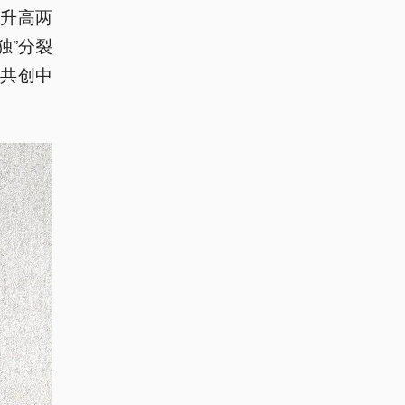
、升高两
独”分裂
共创中