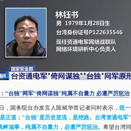
：“台独”网军“倚网谋独”纯属不自量力 必遭严厉惩治
7日，国务院台办发言人陈斌华答记者问时表示，
统一
是正道；“台独”是历史逆流，是绝路。台湾资通电军
希望台湾
挑衅滋事，纯属不自量力，必遭严厉惩治。