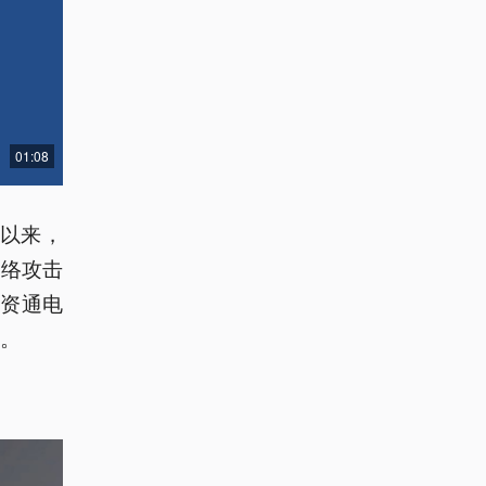
01:08
立以来，
网络攻击
资通电
患。