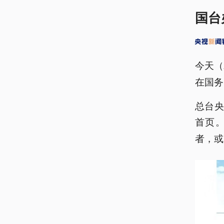
国台
今天（
在国务
总台
首页
者，或