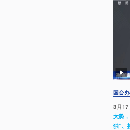
国台办
3月1
大势，
独”、