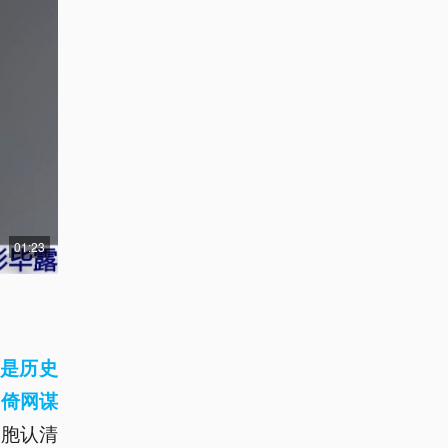
01:23
是历史
“倚网谋
同胞认清