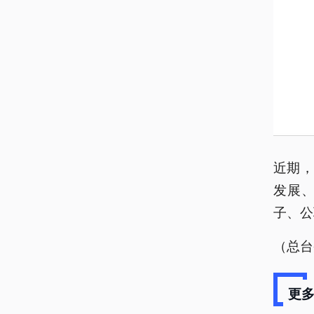
近期
发展、
子、公
（总台
更