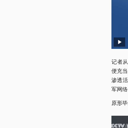
记者从
便充当
渗透
军网络
原形毕