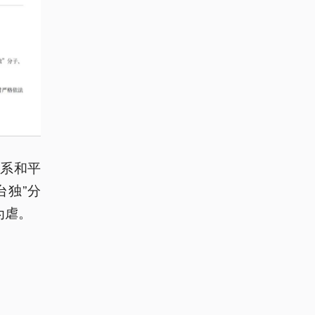
系和平
台独”分
为虐。