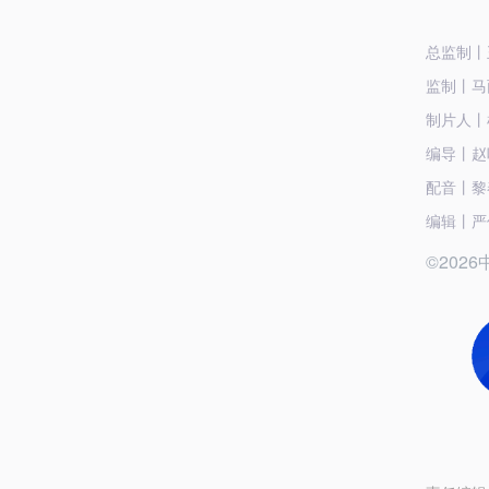
总监制丨
监制丨马
制片人丨
编导丨赵
配音丨黎
编辑丨严佳
©20