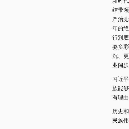
新时
结带
严治党
年的绝
行到底
姿多
沉、
业阔步
习近平
族能
有理由
历史
民族伟