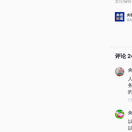
责任编辑
央
我
评论
2
央
7
央