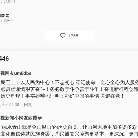
：
赵叶子
视新闻
用心你放心
1768
446
视网友um8dbs
人民至上！以人民为中心！不忘初心 牢记使命！全心全心为人服
务必谦虚谨慎艰苦奋斗！务必敢于斗争善于斗争！奋进新征程创
的历史辉煌！事实雄辩地证明：办好中国的事情 关键在党！
月4日 05:36
回复
视新闻小网友丽霞❤️
以“绿水青山就是金山银山”的历史自觉，让山河大地更加多姿多彩
以文化自信铸就民族脊梁，为民族复兴凝聚更基本、更深沉、更