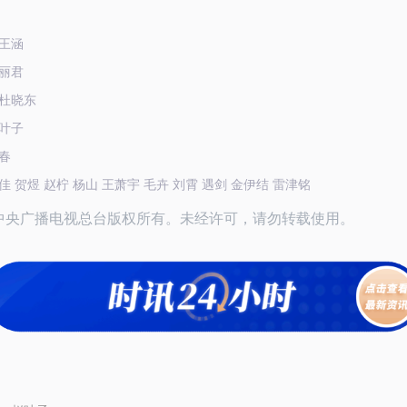
王涵
丽君
杜晓东
叶子
春
 贺煜 赵柠 杨山 王萧宇 毛卉 刘霄 遇剑 金伊结 雷津铭
26中央广播电视总台版权所有。未经许可，请勿转载使用。