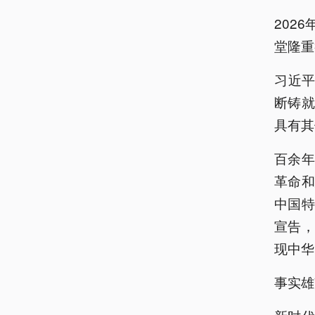
202
堂隆重
习近平
断铸
具有其
百余
革命
中国
宣告
现中华
事实雄