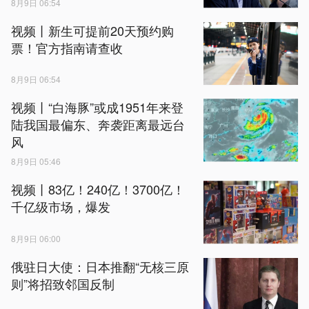
8月9日 06:54
视频丨新生可提前20天预约购
票！官方指南请查收
8月9日 06:54
视频丨“白海豚”或成1951年来登
陆我国最偏东、奔袭距离最远台
风
8月9日 05:46
视频丨83亿！240亿！3700亿！
千亿级市场，爆发
8月9日 06:00
俄驻日大使：日本推翻“无核三原
则”将招致邻国反制