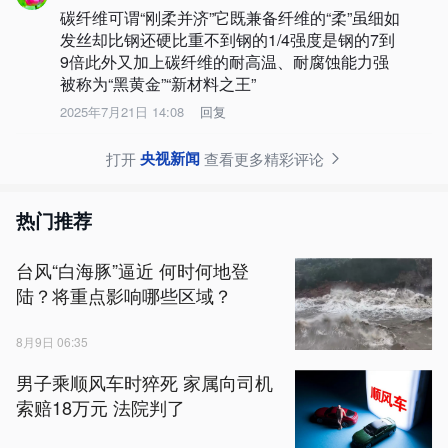
碳纤维可谓“刚柔并济”它既兼备纤维的“柔”虽细如
发丝却比钢还硬比重不到钢的1/4强度是钢的7到
9倍此外又加上碳纤维的耐高温、耐腐蚀能力强
被称为“黑黄金”“新材料之王”
2025年7月21日 14:08
回复
央视新闻
打开
查看更多精彩评论
热门推荐
台风“白海豚”逼近 何时何地登
陆？将重点影响哪些区域？
8月9日 06:35
男子乘顺风车时猝死 家属向司机
索赔18万元 法院判了