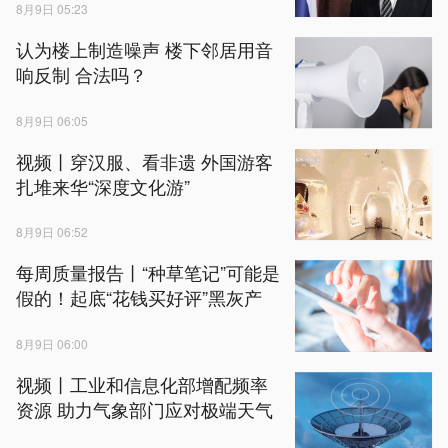
8月9日 05:23
认为楼上制造噪声 楼下邻居用音
响反制 合法吗？
8月9日 06:05
视频丨穿汉服、看非遗 外国游客
扎堆来华“深度文化游”
8月9日 06:52
每周质量报告丨“种草笔记”可能是
假的！起底“花钱买好评”黑灰产
8月9日 06:00
视频丨工业和信息化部增配频率
资源 助力气象部门应对极端天气