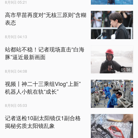
8月9日 05:21
高市早苗再度对“无核三原则”含糊
表态
8月9日 04:13
站都站不稳！记者现场直击“白海
豚”逼近最新画面
05:36
8月9日 04:08
视频丨神二十三乘组Vlog“上新”
机器人小航在轨“成长”
8月9日 05:03
记者送检10副太阳镜仅1副合格
揭秘劣质太阳镜乱象