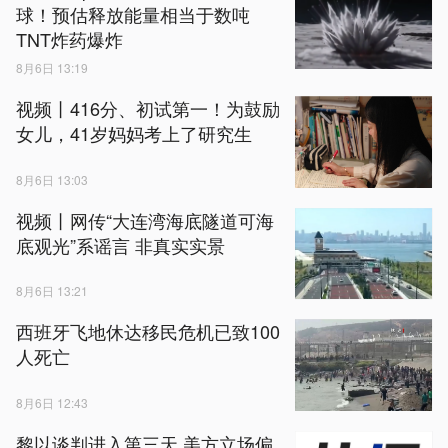
球！预估释放能量相当于数吨
TNT炸药爆炸
8月6日 13:19
视频丨416分、初试第一！为鼓励
女儿，41岁妈妈考上了研究生
8月6日 13:03
视频丨网传“大连湾海底隧道可海
底观光”系谣言 非真实实景
8月6日 13:21
西班牙飞地休达移民危机已致100
人死亡
8月6日 12:43
黎以谈判进入第三天 美方立场偏