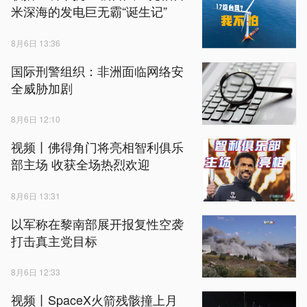
米深海的发电巨无霸“诞生记”
8月6日 13:36
国际刑警组织：非洲面临网络安
全威胁加剧
8月6日 12:10
视频丨佛得角门将亮相智利俱乐
部主场 收获全场热烈欢迎
8月6日 13:31
以军称在黎南部展开报复性空袭
打击真主党目标
8月6日 12:33
视频丨SpaceX火箭残骸撞上月