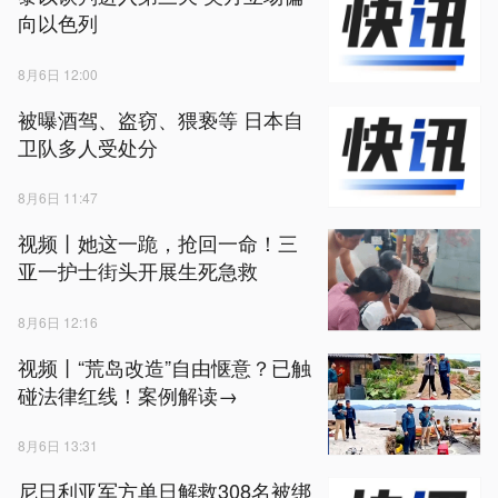
向以色列
8月6日 12:00
被曝酒驾、盗窃、猥亵等 日本自
卫队多人受处分
8月6日 11:47
视频丨她这一跪，抢回一命！三
亚一护士街头开展生死急救
8月6日 12:16
视频丨“荒岛改造”自由惬意？已触
碰法律红线！案例解读→
8月6日 13:31
尼日利亚军方单日解救308名被绑