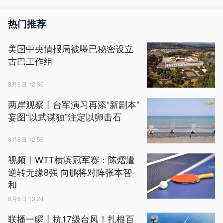
热门推荐
美国中央情报局被曝已秘密设立
古巴工作组
8月6日 12:36
两岸观察丨台军演习再添“新剧本”
妄图“以武谋独”注定以卵击石
8月6日 12:56
视频丨WTT横滨冠军赛：陈熠遭
逆转无缘8强 向鹏将对阵张本智
和
8月6日 13:24
联播一瞬丨抗17级台风！扎根百