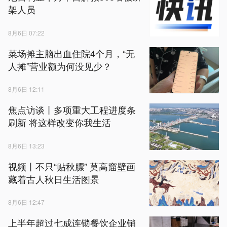
架人员
8月6日 07:22
菜场摊主脑出血住院4个月，“无
人摊”营业额为何没见少？
8月6日 12:11
焦点访谈丨多项重大工程进度条
刷新 将这样改变你我生活
8月6日 13:23
视频丨不只“贴秋膘” 莫高窟壁画
藏着古人秋日生活图景
8月6日 12:47
上半年超过七成连锁餐饮企业销