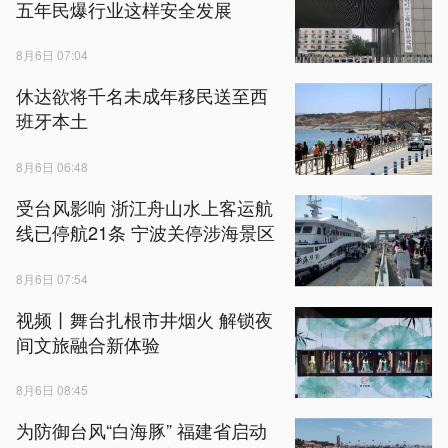
五年民爆行业这样安全发展
8月6日 07:04
休达欲将千名未成年移民送至西
班牙本土
8月6日 06:48
受台风影响 浙江舟山水上客运航
线已停航21条 宁波关停涉海景区
8月6日 07:54
视频丨舞台扎根市井烟火 解锁夜
间文旅融合新体验
8月6日 08:45
为防御台风“白海豚” 福建省启动