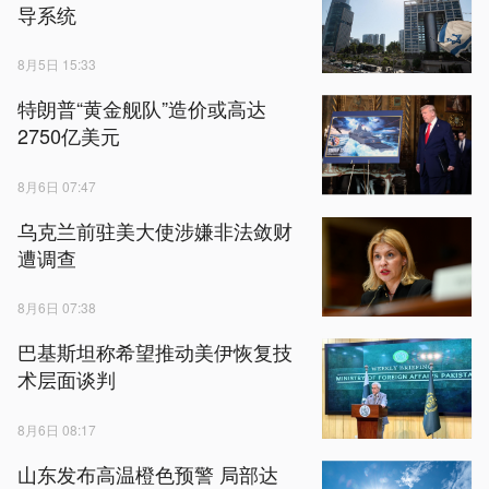
导系统
8月5日 15:33
特朗普“黄金舰队”造价或高达
2750亿美元
8月6日 07:47
乌克兰前驻美大使涉嫌非法敛财
遭调查
8月6日 07:38
巴基斯坦称希望推动美伊恢复技
术层面谈判
8月6日 08:17
山东发布高温橙色预警 局部达