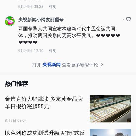
6月26日 06:33
回复
央视新闻小网友丽霞❤️
7
两国领导人共同宣布构建新时代中孟命运共同
体，推动两国关系向更高水平发展。❤️❤️❤️❤️❤️
❤️❤️❤️❤️
6月26日 12:10
回复
央视新闻
打开
查看更多精彩评论
热门推荐
金饰克价大幅跳涨 多家黄金品牌
单日报价涨超55元
8月6日 08:04
以色列称成功测试升级版“箭”式反