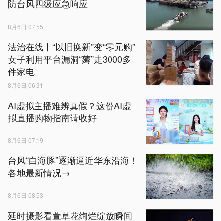
防台风四级应急响应
8月6日 07:55
法治在线丨“以旧换新”变“零元购”
女子利用平台漏洞“薅”走3000多
件家电
8月6日 06:31
AI虚拟主播难辨真假？这份AI虚
拟直播购物指南请收好
8月6日 07:19
台风“白海豚”逐渐逼近华东沿海！
各地最新情况→
8月6日 08:53
延时摄影看萱草花绚烂绽放瞬间