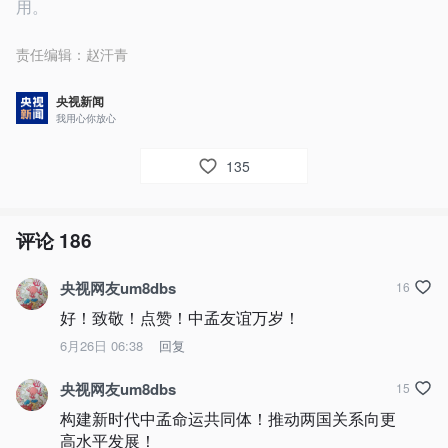
用。
责任编辑：
赵汗青
央视新闻
我用心你放心
135
评论
186
央视网友um8dbs
16
好！致敬！点赞！中孟友谊万岁！
6月26日 06:38
回复
央视网友um8dbs
15
构建新时代中孟命运共同体！推动两国关系向更
高水平发展！