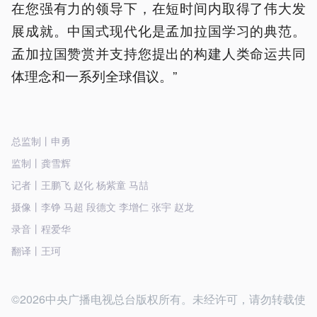
在您强有力的领导下，在短时间内取得了伟大发
展成就。中国式现代化是孟加拉国学习的典范。
孟加拉国赞赏并支持您提出的构建人类命运共同
体理念和一系列全球倡议。”
总监制丨申勇
监制丨龚雪辉
记者丨王鹏飞 赵化 杨紫童 马喆
摄像丨李铮 马超 段德文 李增仁 张宇 赵龙
录音丨程爱华
翻译丨王珂
©2026中央广播电视总台版权所有。未经许可，请勿转载使