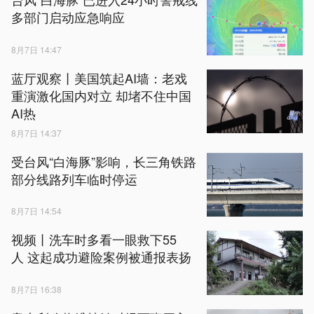
多部门启动应急响应
8月7日 14:47
蓝厅观察丨美国筑起AI墙：老戏
重演激化国内对立 却堵不住中国
AI热
8月7日 14:37
受台风“白海豚”影响，长三角铁路
部分线路列车临时停运
8月7日 14:54
视频丨洗车时多看一眼救下55
人 这起成功避险案例被通报表扬
8月7日 16:38