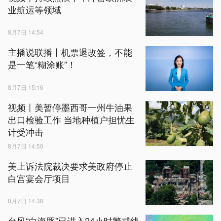
业航运等领域
8月7日 14:54
主播说联播丨机票退改签，不能
是一笔“糊涂账”！
8月7日 15:16
视频丨美暂停墨西哥一州牛油果
出口检验工作 当地种植户担忧生
计受冲击
8月7日 14:50
美上诉法院裁决要求美政府停止
白宫宴会厅项目
8月7日 14:38
台风“白海豚”已进入24小时警戒线