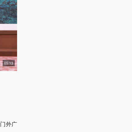
05:13
东门外广