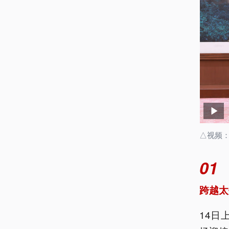
△视频
01
跨越太
14日