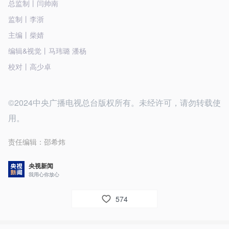
总监制丨闫帅南
监制丨李浙
主编丨柴婧
编辑&视觉丨马玮璐 潘杨
校对丨高少卓
©2024中央广播电视总台版权所有。未经许可，请勿转载使
用。
责任编辑：
邵希炜
央视新闻
我用心你放心
574