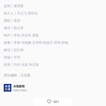
监制丨龚雪辉
制片人丨马立飞 郭晗光
撰稿丨覃思
编导丨陈汉章
制作丨李铄 孙志伟 庞森
摄像丨李铮 张晓鹏 石伟明 段德文 郭鸿 程铖
解说丨贺红梅
责编丨辛乔
统筹丨刘乐 朱超 孙正瑜
责任编辑：
王洪禹
央视新闻
我用心你放心
921