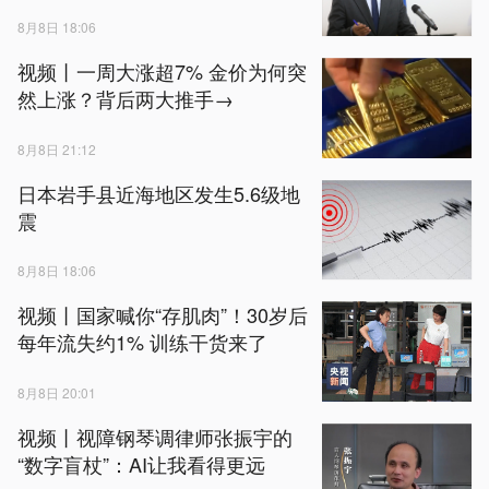
8月8日 18:06
视频丨一周大涨超7% 金价为何突
然上涨？背后两大推手→
8月8日 21:12
日本岩手县近海地区发生5.6级地
震
8月8日 18:06
视频丨国家喊你“存肌肉”！30岁后
每年流失约1% 训练干货来了
8月8日 20:01
视频丨视障钢琴调律师张振宇的
“数字盲杖”：AI让我看得更远