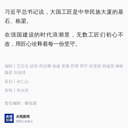
习近平总书记说，大国工匠是中华民族大厦的基
石、栋梁。
在强国建设的时代浪潮里，无数工匠们初心不
改，用匠心诠释着每一份坚守。
编辑丨王文佳 赵旭 田忠卿 焦健 黄珊 邢博 周宇 张育锴 韩逾昊 柳栋
魏星 刘润泽
策划丨余仁山
剪辑丨佟永杰
责任编辑：
黎佳易
央视新闻
我用心你放心