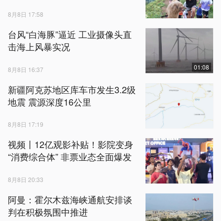
8月8日 17:58
台风“白海豚”逼近 工业摄像头直
击海上风暴实况
01:08
8月8日 16:37
新疆阿克苏地区库车市发生3.2级
地震 震源深度16公里
8月8日 17:19
视频丨12亿观影补贴！影院变身
“消费综合体” 非票业态全面爆发
8月8日 20:33
阿曼：霍尔木兹海峡通航安排谈
判在积极氛围中推进