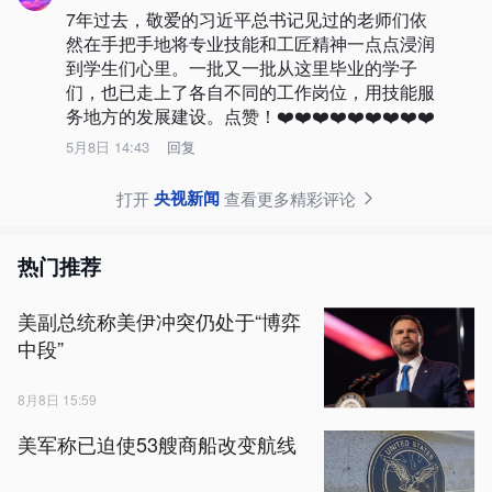
7年过去，敬爱的习近平总书记见过的老师们依
然在手把手地将专业技能和工匠精神一点点浸润
到学生们心里。一批又一批从这里毕业的学子
们，也已走上了各自不同的工作岗位，用技能服
务地方的发展建设。点赞！❤️❤️❤️❤️❤️❤️❤️❤️❤️
5月8日 14:43
回复
央视新闻
打开
查看更多精彩评论
热门推荐
美副总统称美伊冲突仍处于“博弈
中段”
8月8日 15:59
美军称已迫使53艘商船改变航线