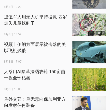
8月8日 19:29
退伍军人用无人机坚持搜救 四岁
走失儿童找到了
00:58
8月8日 18:52
视频丨伊朗方面展示被击落的美
以飞机残骸
8月8日 17:07
大爷用AI除草法洒农药 150亩苗
一夜全部枯萎
01:02
8月8日 18:05
乌外交部：乌无意向保加利亚方
向发射任何装备