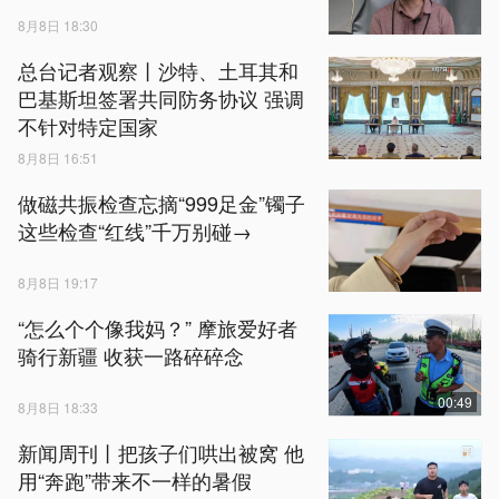
8月8日 18:30
总台记者观察丨沙特、土耳其和
巴基斯坦签署共同防务协议 强调
不针对特定国家
8月8日 16:51
做磁共振检查忘摘“999足金”镯子
这些检查“红线”千万别碰→
8月8日 19:17
“怎么个个像我妈？” 摩旅爱好者
骑行新疆 收获一路碎碎念
00:49
8月8日 18:33
新闻周刊丨把孩子们哄出被窝 他
用“奔跑”带来不一样的暑假