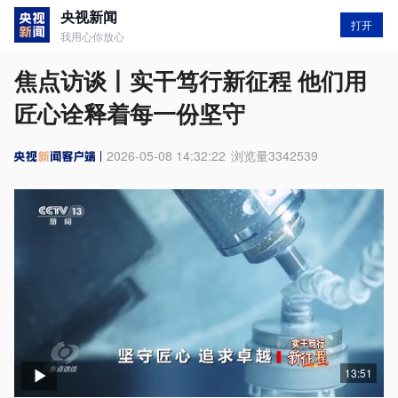
央视新闻
打开
我用心你放心
焦点访谈丨实干笃行新征程 他们用
匠心诠释着每一份坚守
2026-05-08 14:32:22
浏览量
3342539
13:51