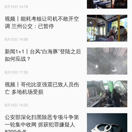
8月10日 14:18
视频丨能耗考核让司机不敢开空
调 兰州公交：已暂停
8月10日 14:58
新闻1+1丨台风“白海豚”登陆之后
如何应战？
8月10日 17:55
视频丨哥伦比亚强震已致人员伤
亡 多地机场受损
8月10日 14:20
公安部深化扫黑除恶专项斗争第
一轮集中收网 抓获犯罪嫌疑人
8200余名