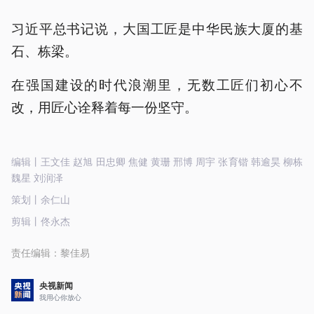
习近平总书记说，大国工匠是中华民族大厦的基
石、栋梁。
在强国建设的时代浪潮里，无数工匠们初心不
改，用匠心诠释着每一份坚守。
编辑丨王文佳 赵旭 田忠卿 焦健 黄珊 邢博 周宇 张育锴 韩逾昊 柳栋
魏星 刘润泽
策划丨余仁山
剪辑丨佟永杰
责任编辑：
黎佳易
央视新闻
我用心你放心