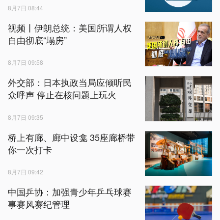
8月7日 08:44
视频丨伊朗总统：美国所谓人权
自由彻底“塌房”
8月7日 09:58
外交部：日本执政当局应倾听民
众呼声 停止在核问题上玩火
8月7日 09:35
桥上有廊、廊中设龛 35座廊桥带
你一次打卡
8月7日 09:42
中国乒协：加强青少年乒乓球赛
事赛风赛纪管理