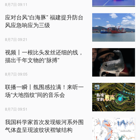
8月7日 09:11
应对台风“白海豚” 福建提升防台
风应急响应为三级
8月7日 09:21
视频丨一根比头发丝还细的线，
描出千年文物的“脉搏”
8月7日 09:05
联播一瞬丨氛围感拉满！来听一
场“大地指纹”间的音乐会
8月7日 09:51
我国科学家首次发现银河系外围
气体盘呈现波纹状褶皱结构