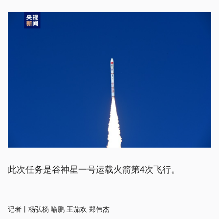
此次任务是谷神星一号运载火箭第4次飞行。
记者丨杨弘杨 喻鹏 王茄欢 郑伟杰