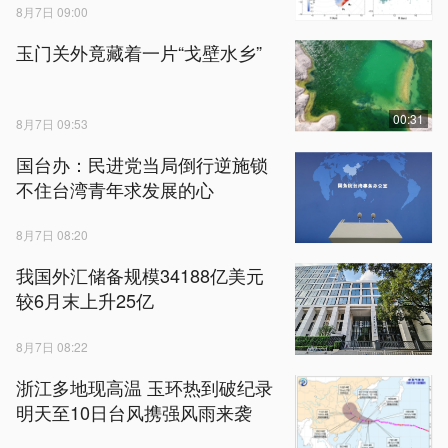
8月7日 09:00
玉门关外竟藏着一片“戈壁水乡”
00:31
8月7日 09:53
国台办：民进党当局倒行逆施锁
不住台湾青年求发展的心
8月7日 08:20
我国外汇储备规模34188亿美元
较6月末上升25亿
8月7日 08:22
浙江多地现高温 玉环热到破纪录
明天至10日台风携强风雨来袭