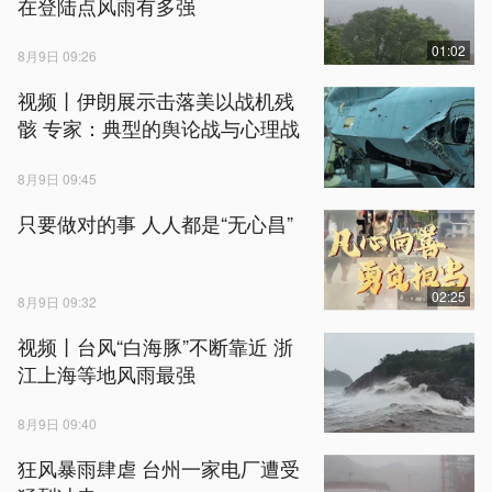
在登陆点风雨有多强
01:02
8月9日 09:26
视频丨伊朗展示击落美以战机残
骸 专家：典型的舆论战与心理战
8月9日 09:45
只要做对的事 人人都是“无心昌”
02:25
8月9日 09:32
视频丨台风“白海豚”不断靠近 浙
江上海等地风雨最强
8月9日 09:40
狂风暴雨肆虐 台州一家电厂遭受