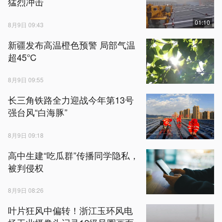
猛烈冲击
01:10
8月9日 09:43
新疆发布高温橙色预警 局部气温
超45℃
8月9日 09:55
长三角铁路全力迎战今年第13号
强台风“白海豚”
8月9日 09:18
高中生建“吃瓜群”传播同学隐私，
被判侵权
8月9日 08:26
叶片狂风中偏转！浙江玉环风电