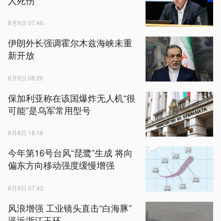
8月9日 07:46
伊朗外长强调霍尔木兹海峡未重
新开放
8月9日 08:26
保加利亚称在该国爆炸无人机“很
可能”是乌军常用型号
8月8日 18:16
今年第16号台风“琵鹭”生成 将向
偏东方向移动强度缓慢增强
8月9日 07:42
风浪增强 工业镜头直击“白海豚”
逼近浙江玉环