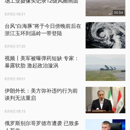
场工业摄像头记录12级风圈画面
00:54
8月9日 08:21
台风“白海豚”将于今日傍晚前后在
浙江玉环到温岭一带登陆
8月9日 07:20
视频丨美军被曝弹药短缺 专家：
暴露软肋 激起政治漩涡
8月9日 09:01
伊朗外长：美方弥补违约行为前
谈判无法重启
8月9日 08:15
俄罗斯别尔哥罗德市遭袭 已致多
人死伤