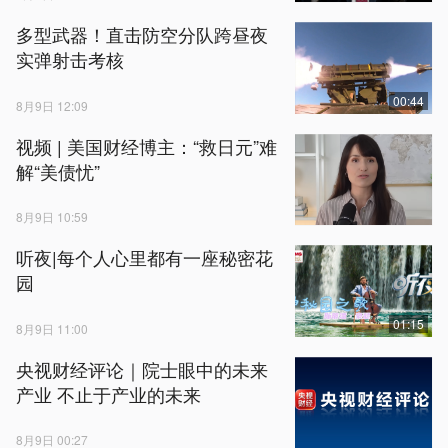
多型武器！直击防空分队跨昼夜
实弹射击考核
00:44
8月9日 12:09
视频 | 美国财经博主：“救日元”难
解“美债忧”
8月9日 10:59
听夜|每个人心里都有一座秘密花
园
01:15
8月9日 11:00
央视财经评论｜院士眼中的未来
产业 不止于产业的未来
8月9日 00:27