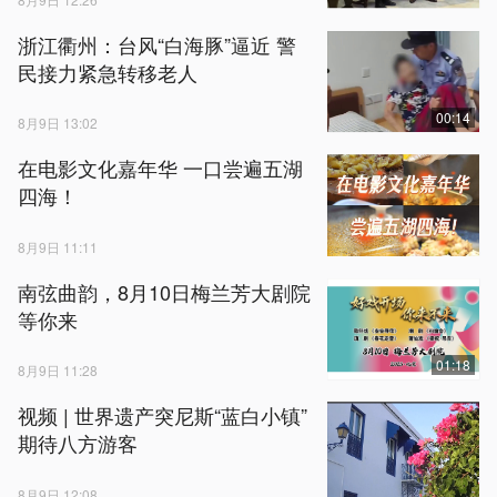
浙江衢州：台风“白海豚”逼近 警
民接力紧急转移老人
00:14
8月9日 13:02
在电影文化嘉年华 一口尝遍五湖
四海！
8月9日 11:11
南弦曲韵，8月10日梅兰芳大剧院
等你来
01:18
8月9日 11:28
视频 | 世界遗产突尼斯“蓝白小镇”
期待八方游客
8月9日 12:08