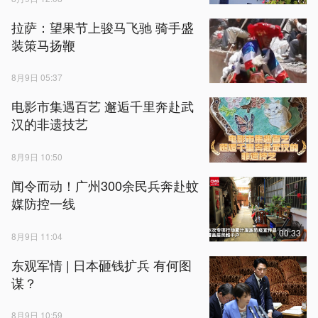
拉萨：望果节上骏马飞驰 骑手盛
装策马扬鞭
8月9日 05:37
电影市集遇百艺 邂逅千里奔赴武
汉的非遗技艺
8月9日 10:50
闻令而动！广州300余民兵奔赴蚊
媒防控一线
00:33
8月9日 11:04
东观军情 | 日本砸钱扩兵 有何图
谋？
8月9日 10:59