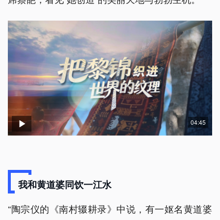
04:45
我和黄道婆同饮一江水
“陶宗仪的《南村辍耕录》中说，有一妪名黄道婆