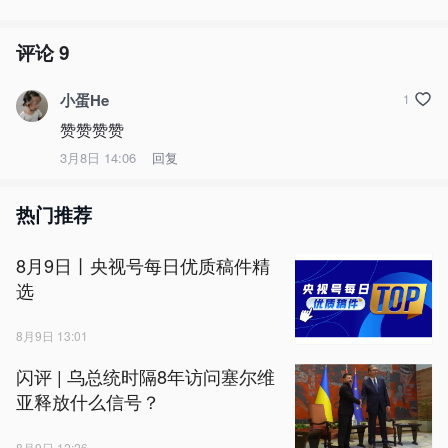
评论
9
小蛋He
1
赞赞赞赞
3月8日 14:06
回复
热门推荐
8月9日丨央视号每日优质稿件精
选
8月9日 13:01
闪评 | 乌总统时隔8年访问塞尔维
亚释放什么信号？
8月9日 12:26