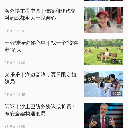
海外博主看中国 | 传统和现代交
融的成都令人一见倾心
8月9日 12:12
一分钟读进你心里｜找一个“说得
着”的人
01:16
8月9日 13:00
众乐乐｜海边音浪，夏日限定姐
妹局
00:29
8月9日 10:45
闪评｜沙土巴防务协议或扩员 中
东安全架构迎变局
8月9日 10:59