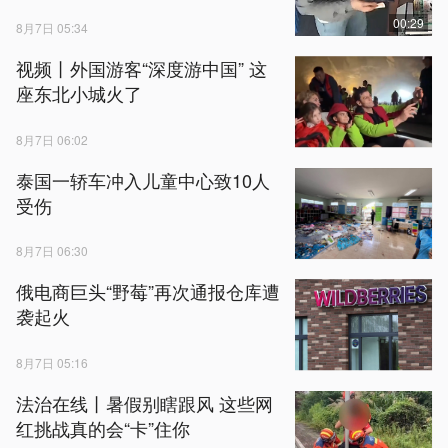
00:29
8月7日 05:34
视频丨外国游客“深度游中国” 这
座东北小城火了
8月7日 06:02
泰国一轿车冲入儿童中心致10人
受伤
8月7日 06:30
俄电商巨头“野莓”再次通报仓库遭
袭起火
8月7日 05:16
法治在线丨暑假别瞎跟风 这些网
红挑战真的会“卡”住你