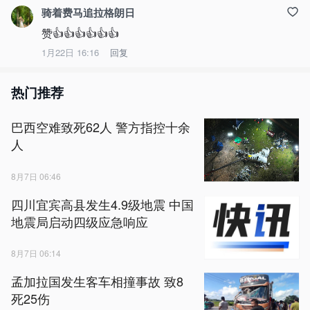
骑着费马追拉格朗日
赞👍👍👍👍👍👍
1月22日 16:16
回复
热门推荐
巴西空难致死62人 警方指控十余
人
8月7日 06:46
四川宜宾高县发生4.9级地震 中国
地震局启动四级应急响应
8月7日 06:14
孟加拉国发生客车相撞事故 致8
死25伤