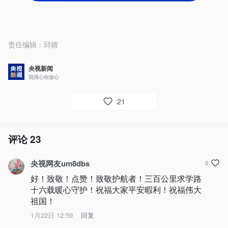
责任编辑：
邱婧
央视新闻
我用心你放心
21
评论
23
央视网友um8dbs
8
好！致敬！点赞！致敬护航者！三百公里求学路 
十六载暖心守护！祝福大家平安暇利！祝福伟大
祖国！
1月22日 12:59
回复