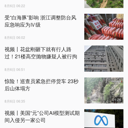
8月6日 06:22
受“白海豚”影响 浙江调整防台风
应急响应为Ⅳ级
8月6日 06:02
视频丨花盆刚砸下就有行人路
过！21楼高空抛物嫌疑人被行拘
8月6日 06:51
惊险！巡查员紧急拦停货车 23秒
后山体塌方
01:26
8月6日 06:35
视频丨美国“元”公司AI模型测试期
间入侵另一家公司