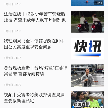
01:41
8月6日 06:08
法治在线丨13岁少年警车旁烧胎
炫技 严查未成年人飙车炸街乱象
8月6日 06:03
我驻刚果（金）使馆提醒在刚中
国公民高度重视安全问题
8月6日 04:27
总台现场直击丨台风“鲸鱼”在菲律
宾登陆 首都降雨持续
8月6日 05:39
视频丨受害者称美联邦调查局漏
查爱泼斯坦私宅