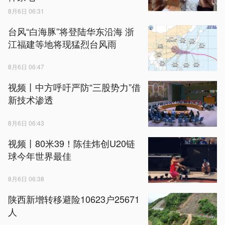
8月6日 06:31
台风“白海豚”将登陆华东沿海 浙
江福建等地将现猛烈台风雨
8月6日 06:47
视频丨中方呼吁严防“三股势力”借
新技术渗透
8月6日 06:43
视频丨80米39！陈佳炜创U20链
球今年世界最佳
8月6日 06:38
陕西新增转移避险10623户25671
人