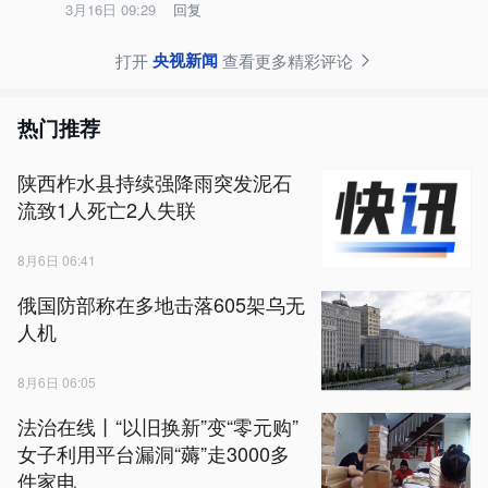
3月16日 09:29
回复
央视新闻
打开
查看更多精彩评论
热门推荐
陕西柞水县持续强降雨突发泥石
流致1人死亡2人失联
8月6日 06:41
俄国防部称在多地击落605架乌无
人机
8月6日 06:05
法治在线丨“以旧换新”变“零元购”
女子利用平台漏洞“薅”走3000多
件家电