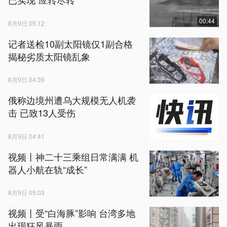
00:44
8月9日 05:12
记者送检10副太阳镜仅1副合格
揭秘劣质太阳镜乱象
8月9日 04:39
俄称边境州遭乌大规模无人机袭
击 已致13人受伤
8月9日 04:41
视频丨神二十三乘组日常满满 机
器人小航在轨“成长”
8月9日 05:03
视频丨受“白海豚”影响 台湾多地
出现狂风暴雨