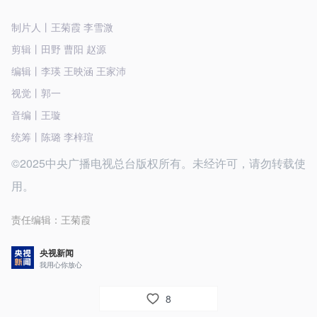
制片人丨王菊霞 李雪溦
剪辑丨田野 曹阳 赵源
编辑丨李瑛 王映涵 王家沛
视觉丨郭一
音编丨王璇
统筹丨陈璐 李梓瑄
©2025中央广播电视总台版权所有。未经许可，请勿转载使
用。
责任编辑：
王菊霞
央视新闻
我用心你放心
8