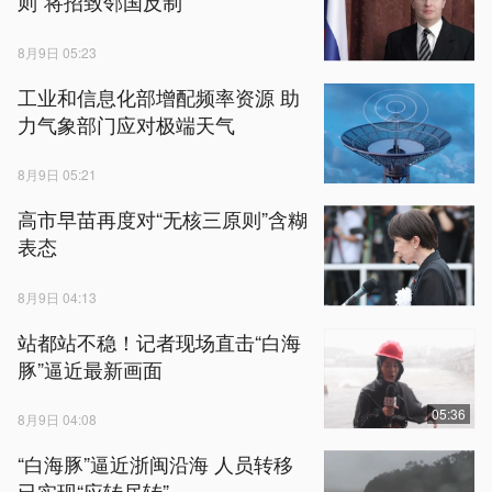
则”将招致邻国反制
8月9日 05:23
工业和信息化部增配频率资源 助
力气象部门应对极端天气
8月9日 05:21
高市早苗再度对“无核三原则”含糊
表态
8月9日 04:13
站都站不稳！记者现场直击“白海
豚”逼近最新画面
05:36
8月9日 04:08
“白海豚”逼近浙闽沿海 人员转移
已实现“应转尽转”