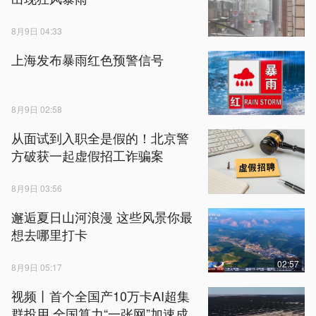
8月9日 04:33
上海发布暴雨红色预警信号
8月9日 02:58
从面试到入职全是假的！北京警
方破获一起虚假招工诈骗案
8月9日 03:56
邂逅夏日山河浪漫 这些风景你最
想去哪里打卡
02:57
8月9日 05:17
视频丨首个全国产10万卡AI超集
群投用 全国算力“一张网”加速成