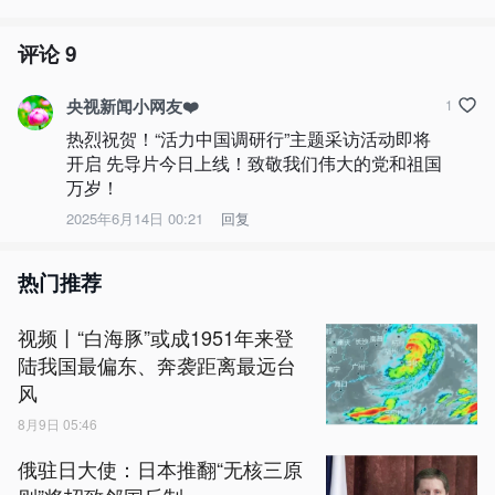
评论
9
央视新闻小网友❤️
1
热烈祝贺！“活力中国调研行”主题采访活动即将
开启 先导片今日上线！致敬我们伟大的党和祖国
万岁！
2025年6月14日 00:21
回复
热门推荐
视频丨“白海豚”或成1951年来登
陆我国最偏东、奔袭距离最远台
风
8月9日 05:46
俄驻日大使：日本推翻“无核三原