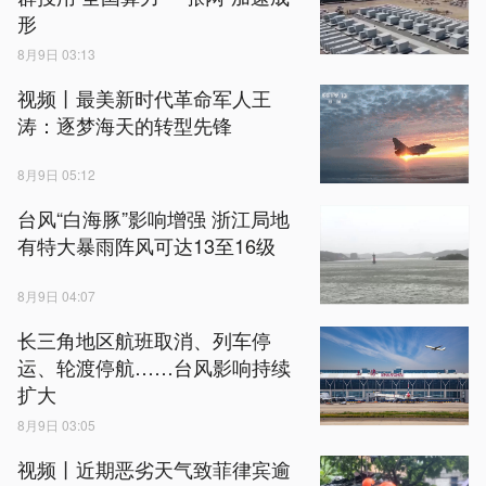
形
8月9日 03:13
视频丨最美新时代革命军人王
涛：逐梦海天的转型先锋
8月9日 05:12
台风“白海豚”影响增强 浙江局地
有特大暴雨阵风可达13至16级
8月9日 04:07
长三角地区航班取消、列车停
运、轮渡停航……台风影响持续
扩大
8月9日 03:05
视频丨近期恶劣天气致菲律宾逾