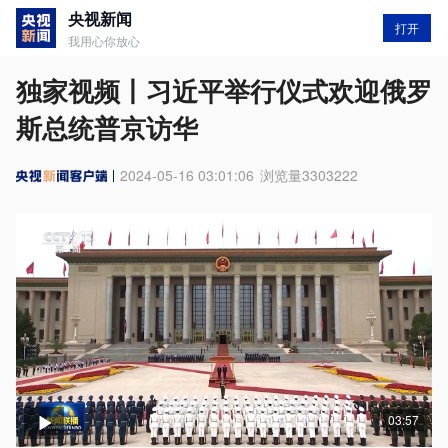
央视新闻
打开
我用心你放心
独家视频丨习近平举行仪式欢迎俄罗
斯总统普京访华
2024-05-16 03:01:06
浏览量
3303222
03:57