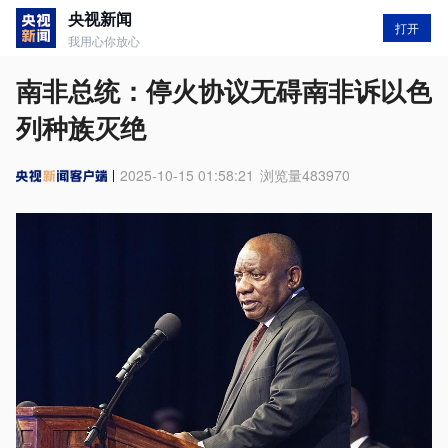
央视新闻
打开
我用心你放心
南非总统：停火协议无碍南非诉以色
列种族灭绝
2025-10-15 01:58:21
浏览量
483970