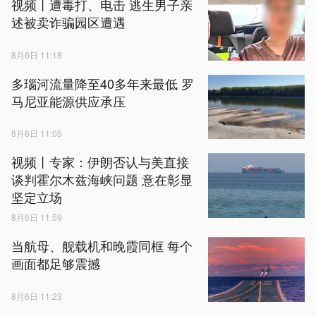
视频丨遭毒打、电击 逃生男子亲
述被卖诈骗园区遭遇
8月6日 11:18
多瑙河流量降至40多年来最低 罗
马尼亚能源供应承压
8月6日 11:05
视频丨专家：伊朗否认与美直接
谈判霍尔木兹海峡问题 意在彰显
坚定立场
8月6日 11:59
当航母、舰载机和晚霞同框 每个
画面都足够震撼
8月6日 11:23