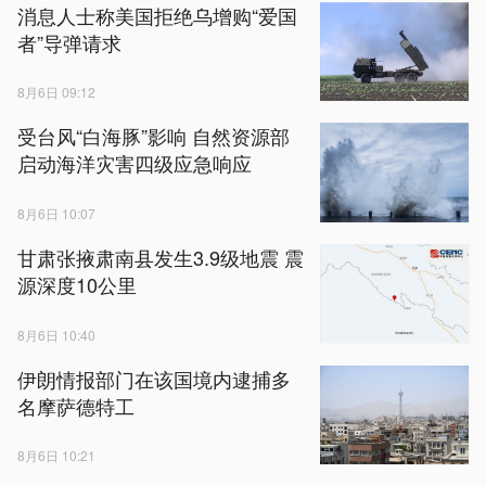
消息人士称美国拒绝乌增购“爱国
者”导弹请求
8月6日 09:12
受台风“白海豚”影响 自然资源部
启动海洋灾害四级应急响应
8月6日 10:07
甘肃张掖肃南县发生3.9级地震 震
源深度10公里
8月6日 10:40
伊朗情报部门在该国境内逮捕多
名摩萨德特工
8月6日 10:21