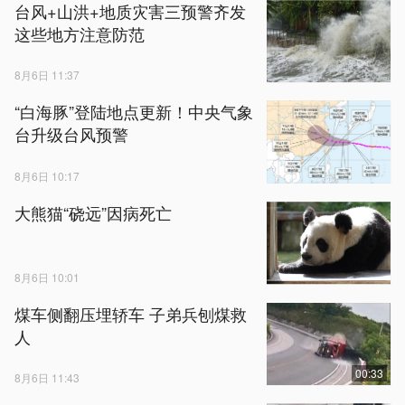
台风+山洪+地质灾害三预警齐发
这些地方注意防范
8月6日 11:37
“白海豚”登陆地点更新！中央气象
台升级台风预警
8月6日 10:17
大熊猫“硗远”因病死亡
8月6日 10:01
煤车侧翻压埋轿车 子弟兵刨煤救
人
00:33
8月6日 11:43