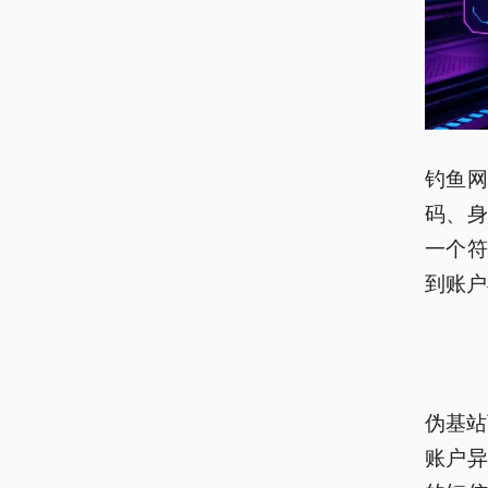
钓鱼
码、
一个
到账户
伪基站
账户