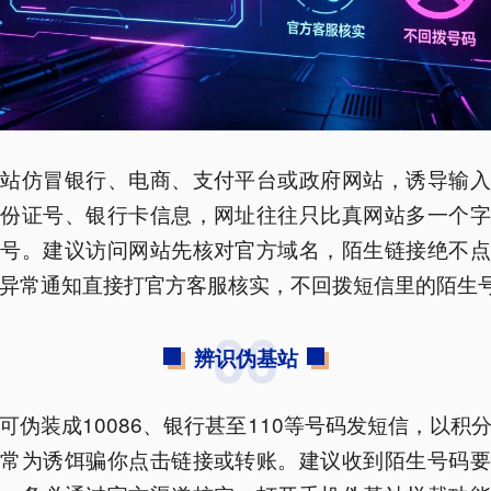
网站仿冒银行、电商、支付平台或政府网站，诱导输入
身份证号、银行卡信息，网址往往只比真网站多一个字
符号。建议访问网站先核对官方域名，陌生链接绝不点
异常通知直接打官方客服核实，不回拨短信里的陌生
06
辨识伪基站
可伪装成10086、银行甚至110等号码发短信，以积
异常为诱饵骗你点击链接或转账。建议收到陌生号码要