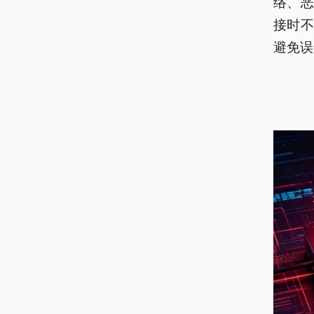
络、恶
接时不
避免误