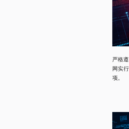
严格遵
网实
项。