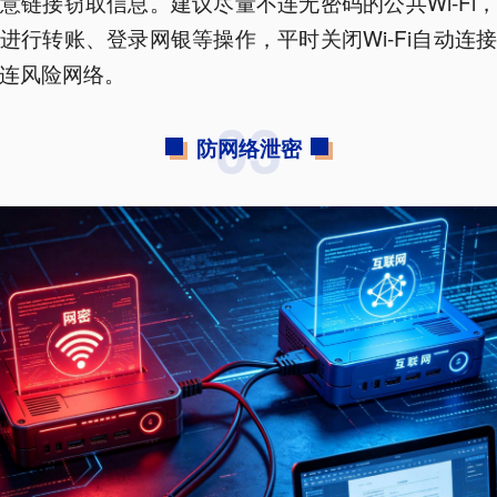
意链接窃取信息。建议尽量不连无密码的公共Wi-Fi
进行转账、登录网银等操作，平时关闭Wi-Fi自动连
连风险网络。
03
防网络泄密