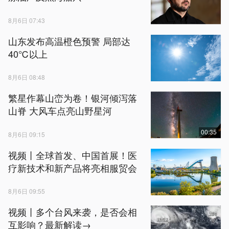
8月6日 07:43
山东发布高温橙色预警 局部达
40℃以上
8月6日 08:48
繁星作幕山峦为卷！银河倾泻落
山脊 大风车点亮山野星河
00:35
8月6日 09:15
视频丨全球首发、中国首展！医
疗新技术和新产品将亮相服贸会
8月6日 09:55
视频丨多个台风来袭，是否会相
互影响？最新解读→