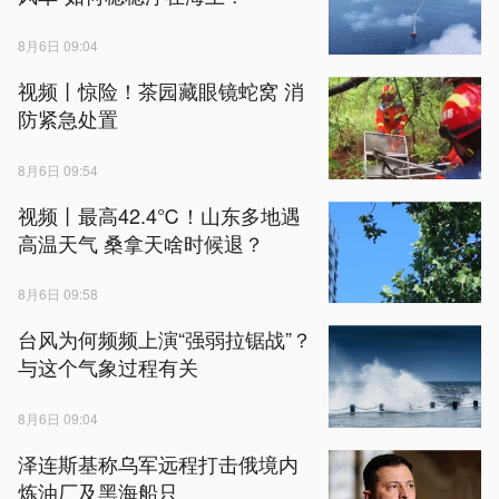
8月6日 09:04
视频丨惊险！茶园藏眼镜蛇窝 消
防紧急处置
8月6日 09:54
视频丨最高42.4℃！山东多地遇
高温天气 桑拿天啥时候退？
8月6日 09:58
台风为何频频上演“强弱拉锯战”？
与这个气象过程有关
8月6日 09:04
泽连斯基称乌军远程打击俄境内
炼油厂及黑海船只