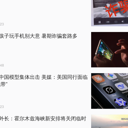
23
孩子玩手机别大意 暑期诈骗套路多
48
中国模型集体出击 美媒：美国同行面临
带”
23
外长：霍尔木兹海峡新安排将关闭临时