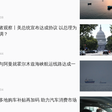
08
者观察丨美总统宣布达成协议 以总理为
调？
44
与阿曼就霍尔木兹海峡航运线路达成一
04
多地购车补贴再加码 助力汽车消费市场