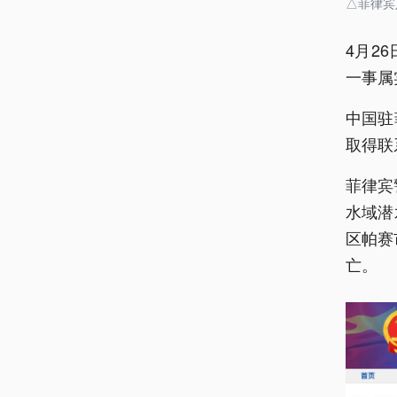
△菲律宾
4月2
一事属
中国驻
取得联
菲律宾
水域潜
区帕赛
亡。