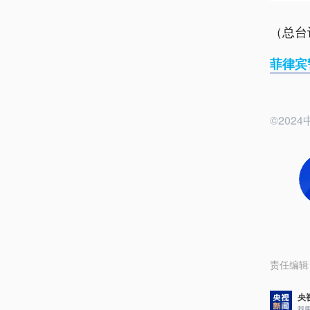
（总台
菲律宾
©20
责任编辑
央
我