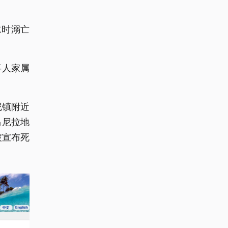
水时溺亡
事人家属
尼镇附近
马尼拉地
被宣布死