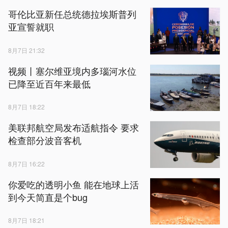
哥伦比亚新任总统德拉埃斯普列
亚宣誓就职
8月7日 21:32
视频丨塞尔维亚境内多瑙河水位
已降至近百年来最低
8月7日 18:22
美联邦航空局发布适航指令 要求
检查部分波音客机
8月7日 16:22
你爱吃的透明小鱼 能在地球上活
到今天简直是个bug
8月7日 18:21