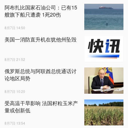
阿布扎比国家石油公司：已有15
艘旗下船只遭袭 1死20伤
8月7日 14:50
美国一消防直升机在犹他州坠毁
8月7日 21:52
俄罗斯总统与阿联酋总统通话讨
论地区局势
8月7日 10:20
受高温干旱影响 法国籽粒玉米产
量或创新低
8月7日 13:54