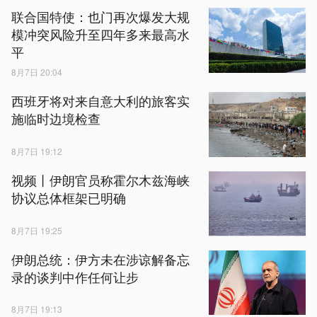
联合国特使：也门再次爆发大规
模冲突风险升至四年多来最高水
平
8月7日 20:04
西班牙将对来自意大利的旅客实
施临时边境检查
8月7日 19:12
视频丨伊朗官员称霍尔木兹海峡
协议总体框架已明确
8月7日 19:25
伊朗总统：伊方未在涉谅解备忘
录的谈判中作任何让步
8月7日 19:13