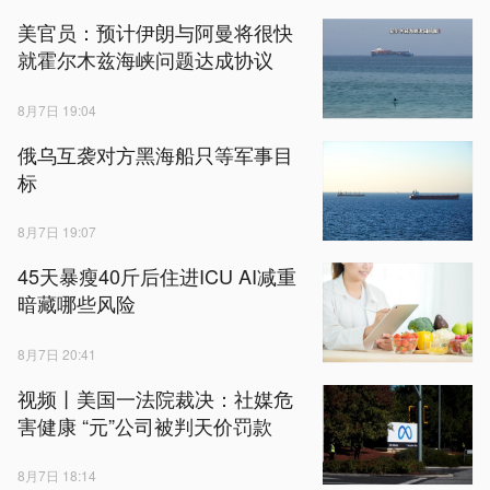
美官员：预计伊朗与阿曼将很快
就霍尔木兹海峡问题达成协议
8月7日 19:04
俄乌互袭对方黑海船只等军事目
标
8月7日 19:07
45天暴瘦40斤后住进ICU AI减重
暗藏哪些风险
8月7日 20:41
视频丨美国一法院裁决：社媒危
害健康 “元”公司被判天价罚款
8月7日 18:14