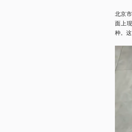
北京
面上
种。这