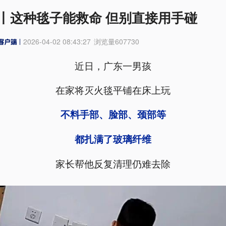
丨这种毯子能救命 但别直接用手碰
2026-04-02 08:43:27
浏览量
607730
近日，广东一男孩
在家将灭火毯平铺在床上玩
不料手部、脸部、颈部等
都扎满了玻璃纤维
家长帮他反复清理仍难去除