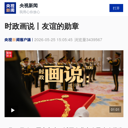
央视新闻
打开
我用心你放心
时政画说丨友谊的勋章
2026-05-25 15:05:45
浏览量
3439567
01:01