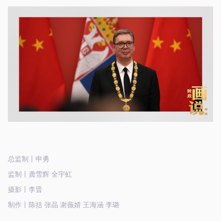
总监制丨申勇
监制丨龚雪辉 全宇虹
摄影丨李晋
制作丨陈括 张晶 谢薇婧 王海涵 李璐