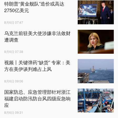
特朗普“黄金舰队”造价或高达
2750亿美元
8月6日 07:47
乌克兰前驻美大使涉嫌非法敛财
遭调查
8月6日 07:38
视频丨关键弹药“缺货” 专家：美
方在美伊谈判难占上风
8月6日 09:06
国家防总、应急管理部针对浙江
福建启动防汛防台风四级应急响
应
8月6日 09:31