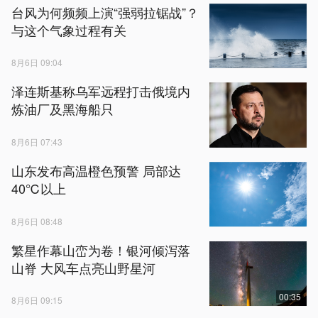
台风为何频频上演“强弱拉锯战”？
与这个气象过程有关
8月6日 09:04
泽连斯基称乌军远程打击俄境内
炼油厂及黑海船只
8月6日 07:43
山东发布高温橙色预警 局部达
40℃以上
8月6日 08:48
繁星作幕山峦为卷！银河倾泻落
山脊 大风车点亮山野星河
00:35
8月6日 09:15