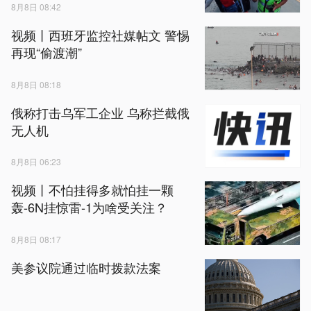
8月8日 08:42
视频丨西班牙监控社媒帖文 警惕
再现“偷渡潮”
8月8日 08:18
俄称打击乌军工企业 乌称拦截俄
无人机
8月8日 06:23
视频丨不怕挂得多就怕挂一颗
轰-6N挂惊雷-1为啥受关注？
8月8日 08:17
美参议院通过临时拨款法案