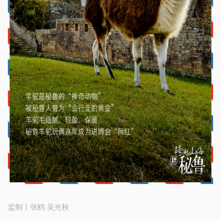
监制丨张鸥 吴光秋