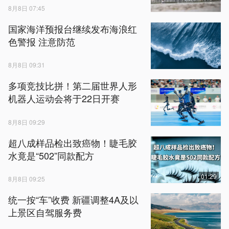
8月8日 07:45
国家海洋预报台继续发布海浪红
色警报 注意防范
8月8日 09:31
多项竞技比拼！第二届世界人形
机器人运动会将于22日开赛
8月8日 09:29
超八成样品检出致癌物！睫毛胶
水竟是“502”同款配方
01:29
8月8日 09:25
统一按“车”收费 新疆调整4A及以
上景区自驾服务费