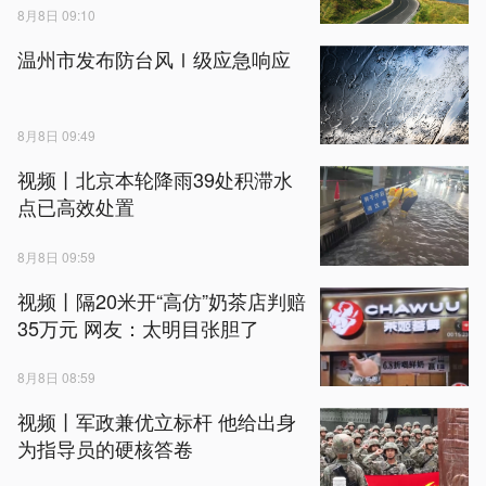
8月8日 09:10
温州市发布防台风Ⅰ级应急响应
8月8日 09:49
视频丨北京本轮降雨39处积滞水
点已高效处置
8月8日 09:59
视频丨隔20米开“高仿”奶茶店判赔
35万元 网友：太明目张胆了
8月8日 08:59
视频丨军政兼优立标杆 他给出身
为指导员的硬核答卷