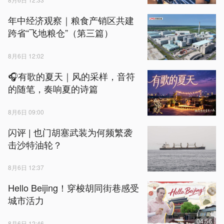
年中经济观察｜粮食产销区共建
跨省“飞地粮仓”（第三篇）
8月6日 12:02
🎧有歌的夏天｜风的采样，音符
的随笔，奏响夏的诗篇
8月6日 09:00
闪评 | 也门胡塞武装为何频繁袭
击沙特油轮？
8月6日 12:37
Hello Beijing！穿梭胡同街巷感受
城市活力
04:56
8月6日 12:46