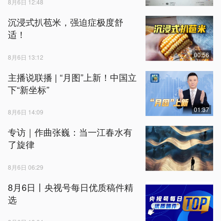
8月6日 12:48
沉浸式扒苞米，强迫症极度舒
适！
00:56
8月6日 13:12
主播说联播 | “月图”上新！中国立
下“新坐标”
01:37
8月6日 14:09
专访｜作曲张巍：当一江春水有
了旋律
8月6日 06:29
8月6日丨央视号每日优质稿件精
选