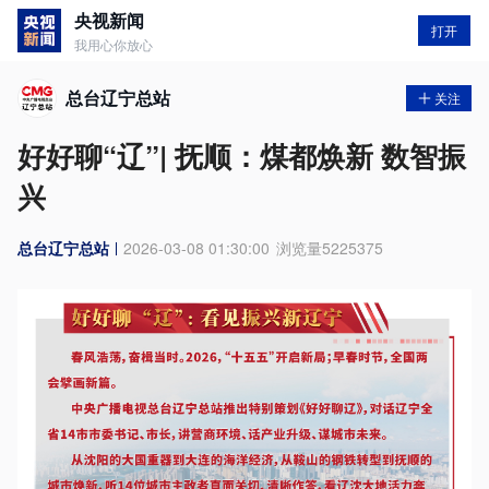
央视新闻
打开
我用心你放心
总台辽宁总站
关注
好好聊“辽”| 抚顺：煤都焕新 数智振
兴
总台辽宁总站
2026-03-08 01:30:00
浏览量
5225375