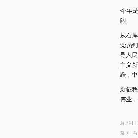
今年是
阔。
从石库
党员到
导人
主义
跃，中
新征
伟业，
总监制丨
监制丨马