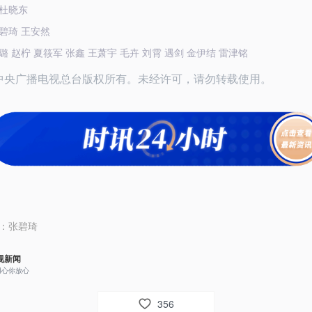
杜晓东
碧琦 王安然
 赵柠 夏筱军 张鑫 王萧宇 毛卉 刘霄 遇剑 金伊结 雷津铭
26中央广播电视总台版权所有。未经许可，请勿转载使用。
：
张碧琦
视新闻
用心你放心
356