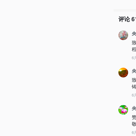
评论
6
央
6
6
央
敬
6