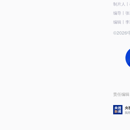
制片人丨
编导丨张
编辑丨李璐
©20
责任编辑
央
我