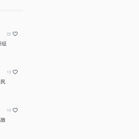
22
新征
13
人民
10
福致