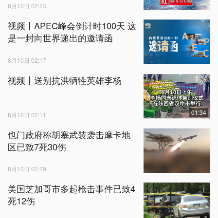
8月10日 02:23
视频丨APEC峰会倒计时100天 这
是一封向世界递出的邀请函
8月10日 02:17
视频丨送别抗洪牺牲英雄李杨
01:34
8月10日 02:11
也门政府称胡塞武装袭击摩卡地
区已致7死30伤
8月10日 02:29
美国芝加哥市多起枪击事件已致4
死12伤