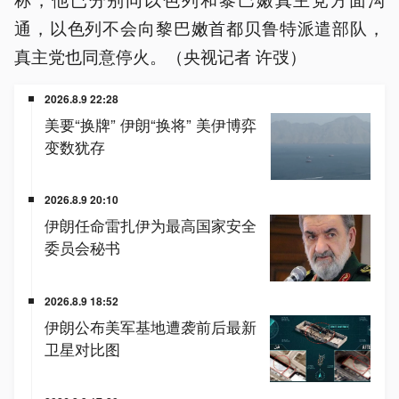
通，以色列不会向黎巴嫩首都贝鲁特派遣部队，
真主党也同意停火。（央视记者 许弢）